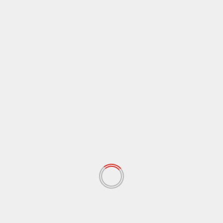
Gambling News
Slot Tri:: Taktik Tepat dalam Memenangkan Banyak
23/04/2026
Gambling News
Strategi Cerdas Optimalkan Gameplay
20/04/2026