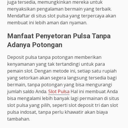
juga tersedia, memungkinkan mereka untuk
menyaksikan pengalaman bermain yang terbaik.
Mendaftar di situs slot pulsa yang terpercaya akan
membuat ini lebih aman dan nyaman.
Manfaat Penyetoran Pulsa Tanpa
Adanya Potongan
Deposit pulsa tanpa potongan memberikan
kenyamanan yang tak tertandingi untuk para
pemain slot. Dengan metode ini, setiap satu rupiah
yang setorkan akan segera langsung tersedia bagi
bermain, tanpa potongan yang bisa mengurangi
jumlah saldo Anda.
Slot Pulsa
Hal ini membuat Anda
bisa mengalami lebih banyak lagi permainan di situs
slot pulsa yang pilih, seperti slot deposit tri dan slot
pulsa indosat, tanpa perlu khawatir akan biaya
tambahan.