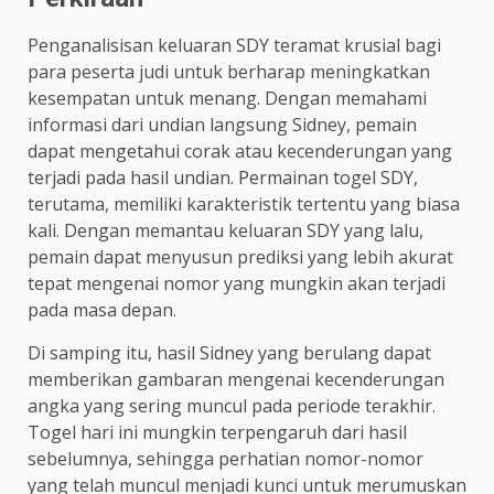
Penganalisisan keluaran SDY teramat krusial bagi
para peserta judi untuk berharap meningkatkan
kesempatan untuk menang. Dengan memahami
informasi dari undian langsung Sidney, pemain
dapat mengetahui corak atau kecenderungan yang
terjadi pada hasil undian. Permainan togel SDY,
terutama, memiliki karakteristik tertentu yang biasa
kali. Dengan memantau keluaran SDY yang lalu,
pemain dapat menyusun prediksi yang lebih akurat
tepat mengenai nomor yang mungkin akan terjadi
pada masa depan.
Di samping itu, hasil Sidney yang berulang dapat
memberikan gambaran mengenai kecenderungan
angka yang sering muncul pada periode terakhir.
Togel hari ini mungkin terpengaruh dari hasil
sebelumnya, sehingga perhatian nomor-nomor
yang telah muncul menjadi kunci untuk merumuskan