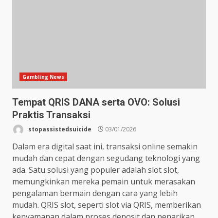
Gambling News
Tempat QRIS DANA serta OVO: Solusi
Praktis Transaksi
stopassistedsuicide
03/01/2026
Dalam era digital saat ini, transaksi online semakin
mudah dan cepat dengan segudang teknologi yang
ada. Satu solusi yang populer adalah slot slot,
memungkinkan mereka pemain untuk merasakan
pengalaman bermain dengan cara yang lebih
mudah. QRIS slot, seperti slot via QRIS, memberikan
kenyamanan dalam proses deposit dan penarikan