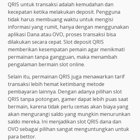
QRIS untuk transaksi adalah kemudahan dan
kecepatan ketika melakukan deposit. Pengguna
tidak harus membuang waktu untuk mengisi
informasi yang rumit, hanya dengan menggunakan
aplikasi Dana atau OVO, proses transaksi bisa
dilakukan secara cepat. Slot deposit QRIS
memberikan kesempatan pemain agar menikmati
permainan tanpa gangguan, maka menambah
pengalaman bermain slot online.
Selain itu, permainan QRIS juga menawarkan tarif
transaksi lebih hemat ketimbang metode
pembayaran lainnya. Dengan adanya pilihan slot
QRIS tanpa potongan, gamer dapat lebih puas saat
bermain, karena tidak perlu cemas akan biaya yang
akan mengurangi saldo yang mungkin menurunkan
saldo mereka. Ini menjadikan slot QRIS dana dan
OVO sebagai pilihan sangat menguntungkan untuk
para bettor.