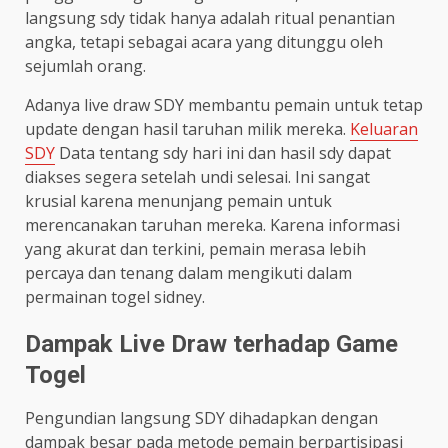
langsung sdy tidak hanya adalah ritual penantian
angka, tetapi sebagai acara yang ditunggu oleh
sejumlah orang.
Adanya live draw SDY membantu pemain untuk tetap
update dengan hasil taruhan milik mereka.
Keluaran
SDY
Data tentang sdy hari ini dan hasil sdy dapat
diakses segera setelah undi selesai. Ini sangat
krusial karena menunjang pemain untuk
merencanakan taruhan mereka. Karena informasi
yang akurat dan terkini, pemain merasa lebih
percaya dan tenang dalam mengikuti dalam
permainan togel sidney.
Dampak Live Draw terhadap Game
Togel
Pengundian langsung SDY dihadapkan dengan
dampak besar pada metode pemain berpartisipasi