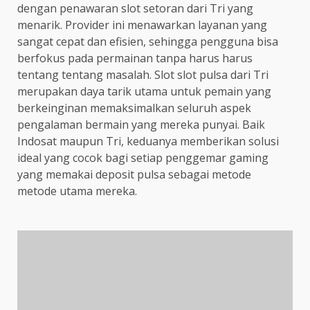
dengan penawaran slot setoran dari Tri yang
menarik. Provider ini menawarkan layanan yang
sangat cepat dan efisien, sehingga pengguna bisa
berfokus pada permainan tanpa harus harus
tentang tentang masalah. Slot slot pulsa dari Tri
merupakan daya tarik utama untuk pemain yang
berkeinginan memaksimalkan seluruh aspek
pengalaman bermain yang mereka punyai. Baik
Indosat maupun Tri, keduanya memberikan solusi
ideal yang cocok bagi setiap penggemar gaming
yang memakai deposit pulsa sebagai metode
metode utama mereka.