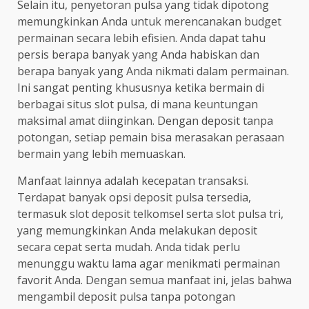
Selain itu, penyetoran pulsa yang tidak dipotong
memungkinkan Anda untuk merencanakan budget
permainan secara lebih efisien. Anda dapat tahu
persis berapa banyak yang Anda habiskan dan
berapa banyak yang Anda nikmati dalam permainan.
Ini sangat penting khususnya ketika bermain di
berbagai situs slot pulsa, di mana keuntungan
maksimal amat diinginkan. Dengan deposit tanpa
potongan, setiap pemain bisa merasakan perasaan
bermain yang lebih memuaskan.
Manfaat lainnya adalah kecepatan transaksi.
Terdapat banyak opsi deposit pulsa tersedia,
termasuk slot deposit telkomsel serta slot pulsa tri,
yang memungkinkan Anda melakukan deposit
secara cepat serta mudah. Anda tidak perlu
menunggu waktu lama agar menikmati permainan
favorit Anda. Dengan semua manfaat ini, jelas bahwa
mengambil deposit pulsa tanpa potongan