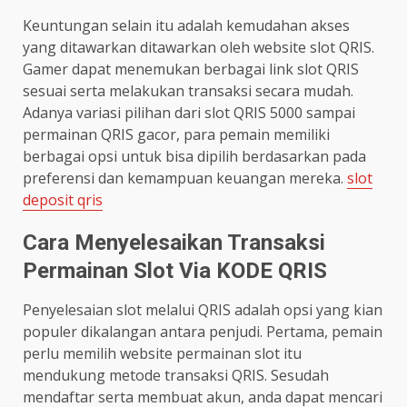
Keuntungan selain itu adalah kemudahan akses
yang ditawarkan ditawarkan oleh website slot QRIS.
Gamer dapat menemukan berbagai link slot QRIS
sesuai serta melakukan transaksi secara mudah.
Adanya variasi pilihan dari slot QRIS 5000 sampai
permainan QRIS gacor, para pemain memiliki
berbagai opsi untuk bisa dipilih berdasarkan pada
preferensi dan kemampuan keuangan mereka.
slot
deposit qris
Cara Menyelesaikan Transaksi
Permainan Slot Via KODE QRIS
Penyelesaian slot melalui QRIS adalah opsi yang kian
populer dikalangan antara penjudi. Pertama, pemain
perlu memilih website permainan slot itu
mendukung metode transaksi QRIS. Sesudah
mendaftar serta membuat akun, anda dapat mencari