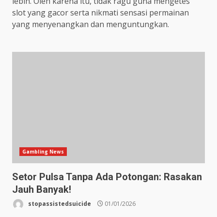
lebih. Oleh karena itu, tidak ragu guna mengetes
slot yang gacor serta nikmati sensasi permainan
yang menyenangkan dan menguntungkan.
Gambling News
Setor Pulsa Tanpa Ada Potongan: Rasakan
Jauh Banyak!
stopassistedsuicide
01/01/2026