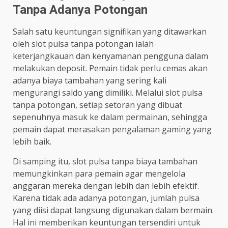
Tanpa Adanya Potongan
Salah satu keuntungan signifikan yang ditawarkan
oleh slot pulsa tanpa potongan ialah
keterjangkauan dan kenyamanan pengguna dalam
melakukan deposit. Pemain tidak perlu cemas akan
adanya biaya tambahan yang sering kali
mengurangi saldo yang dimiliki. Melalui slot pulsa
tanpa potongan, setiap setoran yang dibuat
sepenuhnya masuk ke dalam permainan, sehingga
pemain dapat merasakan pengalaman gaming yang
lebih baik.
Di samping itu, slot pulsa tanpa biaya tambahan
memungkinkan para pemain agar mengelola
anggaran mereka dengan lebih dan lebih efektif.
Karena tidak ada adanya potongan, jumlah pulsa
yang diisi dapat langsung digunakan dalam bermain.
Hal ini memberikan keuntungan tersendiri untuk