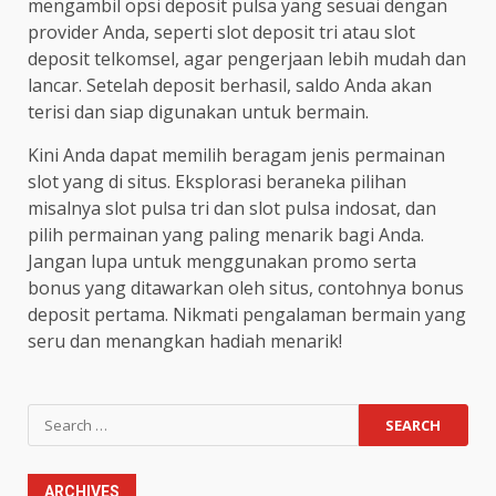
mengambil opsi deposit pulsa yang sesuai dengan
provider Anda, seperti slot deposit tri atau slot
deposit telkomsel, agar pengerjaan lebih mudah dan
lancar. Setelah deposit berhasil, saldo Anda akan
terisi dan siap digunakan untuk bermain.
Kini Anda dapat memilih beragam jenis permainan
slot yang di situs. Eksplorasi beraneka pilihan
misalnya slot pulsa tri dan slot pulsa indosat, dan
pilih permainan yang paling menarik bagi Anda.
Jangan lupa untuk menggunakan promo serta
bonus yang ditawarkan oleh situs, contohnya bonus
deposit pertama. Nikmati pengalaman bermain yang
seru dan menangkan hadiah menarik!
Search
for:
ARCHIVES