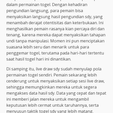
dalam permainan togel. Dengan kehadiran
pengundian langsung, para pemain bisa
menyaksikan langsung hasil pengundian sdy, yang
menambah derajat otentisitas dan keterbukaan. Ini
menghasilkan pemain rasanya kian percaya diri dan
tenang, karena mereka dapat menyaksikan tahapan
undi tanpa manipulasi. Momen ini pun menciptakan
suasana lebih seru dan menarik untuk para
penggemar togel, terutama pada hari-hari tertentu
saat hasil togel hari ini dinantikan.
Di samping itu, live draw sdy sudah menyulap pola
permainan togel sendiri. Pemain sekarang lebih
cenderung untuk menyaksikan setiap sesi live draw,
sehingga memungkinkan mereka untuk segera
mengakses data hasil sdy. Data yang cepat dan tepat
ini memberi jalan mereka untuk mengambil
keputusan lebih cermat untuk taruhannya, serta
menyusun taktik togel sdy yang lebih matang.