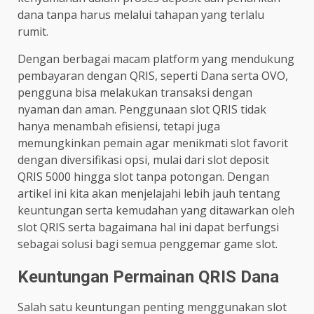
dana tanpa harus melalui tahapan yang terlalu
rumit.
Dengan berbagai macam platform yang mendukung
pembayaran dengan QRIS, seperti Dana serta OVO,
pengguna bisa melakukan transaksi dengan
nyaman dan aman. Penggunaan slot QRIS tidak
hanya menambah efisiensi, tetapi juga
memungkinkan pemain agar menikmati slot favorit
dengan diversifikasi opsi, mulai dari slot deposit
QRIS 5000 hingga slot tanpa potongan. Dengan
artikel ini kita akan menjelajahi lebih jauh tentang
keuntungan serta kemudahan yang ditawarkan oleh
slot QRIS serta bagaimana hal ini dapat berfungsi
sebagai solusi bagi semua penggemar game slot.
Keuntungan Permainan QRIS Dana
Salah satu keuntungan penting menggunakan slot