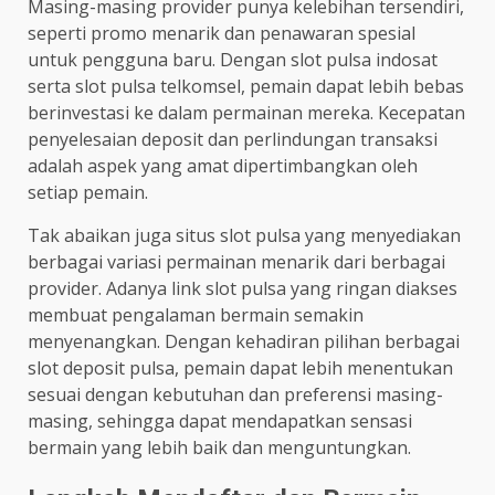
Masing-masing provider punya kelebihan tersendiri,
seperti promo menarik dan penawaran spesial
untuk pengguna baru. Dengan slot pulsa indosat
serta slot pulsa telkomsel, pemain dapat lebih bebas
berinvestasi ke dalam permainan mereka. Kecepatan
penyelesaian deposit dan perlindungan transaksi
adalah aspek yang amat dipertimbangkan oleh
setiap pemain.
Tak abaikan juga situs slot pulsa yang menyediakan
berbagai variasi permainan menarik dari berbagai
provider. Adanya link slot pulsa yang ringan diakses
membuat pengalaman bermain semakin
menyenangkan. Dengan kehadiran pilihan berbagai
slot deposit pulsa, pemain dapat lebih menentukan
sesuai dengan kebutuhan dan preferensi masing-
masing, sehingga dapat mendapatkan sensasi
bermain yang lebih baik dan menguntungkan.