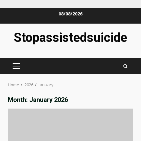
Skip
08/08/2026
to
content
Stopassistedsuicide
PRIMARY
MENU
Home
2026
January
Month:
January 2026