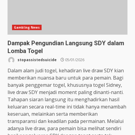
Gambling News
Dampak Pengundian Langsung SDY dalam
Lomba Togel
stopassistedsuicide
05/01/2026
Dalam alam judi togel, kehadiran live draw SDY kian
memberikan nuansa baru untuk para pemain. Bagi
banyak penggemar togel, khususnya togel Sidney,
live draw SDY menjadi moment paling dinanti-nanti.
Tahapan siaran langsung itu menghadirkan hasil
keluaran secara real-time ini tidak hanya menambah
keseruan, melainkan serta memberikan
transparansi dan keadilan pada permainan. Melalui
adanya live draw, para pemain bisa melihat sendiri