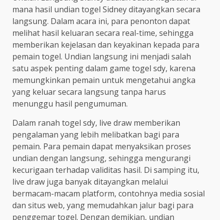
mana hasil undian togel Sidney ditayangkan secara
langsung. Dalam acara ini, para penonton dapat
melihat hasil keluaran secara real-time, sehingga
memberikan kejelasan dan keyakinan kepada para
pemain togel. Undian langsung ini menjadi salah
satu aspek penting dalam game togel sdy, karena
memungkinkan pemain untuk mengetahui angka
yang keluar secara langsung tanpa harus
menunggu hasil pengumuman.
Dalam ranah togel sdy, live draw memberikan
pengalaman yang lebih melibatkan bagi para
pemain. Para pemain dapat menyaksikan proses
undian dengan langsung, sehingga mengurangi
kecurigaan terhadap validitas hasil. Di samping itu,
live draw juga banyak ditayangkan melalui
bermacam-macam platform, contohnya media sosial
dan situs web, yang memudahkan jalur bagi para
penggemar togel. Dengan demikian, undian