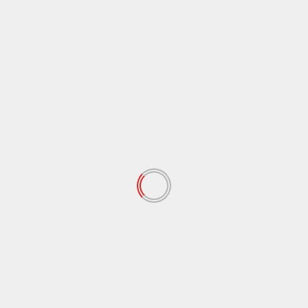
How to Choose a Slot Onlin
ews
Gambling News
aktik Tepat dalam
Strategi Cerdas Optimalkan
an Banyak
Gameplay
20/04/2026